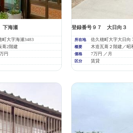
8 下海瀬
登録番号９７ 大日向３
町大字海瀬3483
佐久穂町大字大日向
所在地
板葺2階建
木造瓦葺２階建／昭和
概要
0万円
7万円 ／月
価格
賃貸
区分