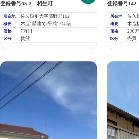
登録番号63-2 相生町
登録番号14
佐久穂町大字高野町162
佐久穂
所在地
所在地
木造1階建て/平成13年築
木造
概要
概要
7万円
200
価格
価格
賃貸
売買
区分
区分