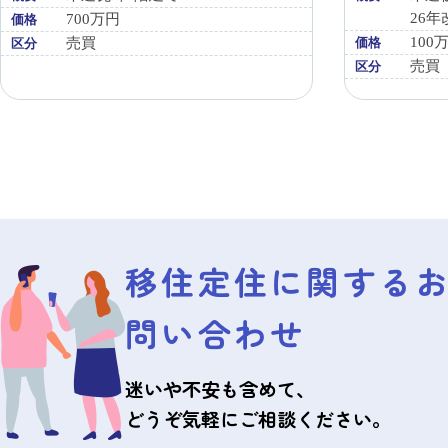
26
700万円
価格
100
売買
価格
区分
売買
区分
移住定住に関する
問い合わせ
迷いや不安も含めて、
どうぞ気軽にご相談ください。