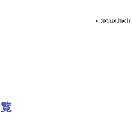
知る
住む
働く
子
一覧