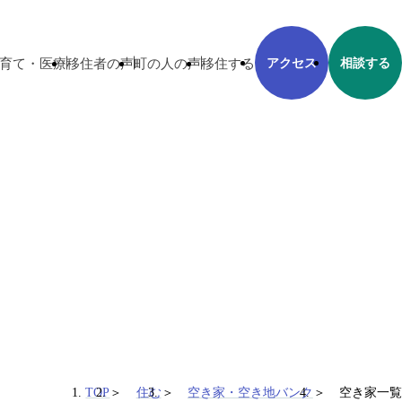
育て・医療
移住者の声
町の人の声
移住する
アクセス
相談する
TOP
住む
空き家・空き地バンク
空き家一覧