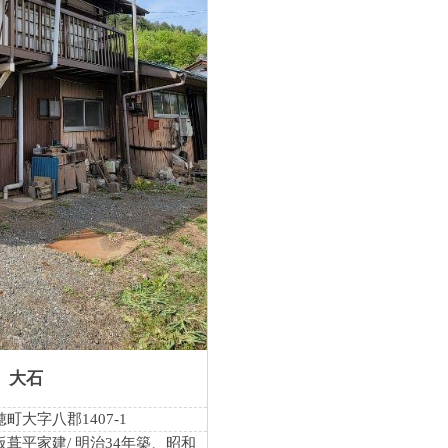
 大石
町大字八郡1407-1
板葺平家建/ 明治34年築、昭和