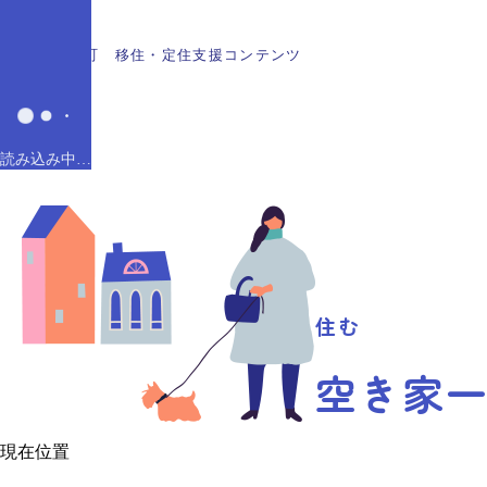
メ
イ
佐久穂町 移住・定住支援コンテンツ
ン
コ
ン
テ
読み込み中…
ン
ツ
に
ス
キ
ッ
住む
プ
す
空き家
る
現在位置