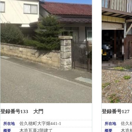
登録番号133 大門
登録番号127
佐久穂町大字畑441-1
佐久穂
所在地
所在地
木造瓦葺2階建て
木造
概要
概要