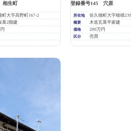
2 相生町
登録番号145 穴原
町大字高野町167-2
佐久穂町大字穂積2394
所在地
板葺2階建
木造瓦葺平家建
概要
万円
200万円
価格
売買
区分