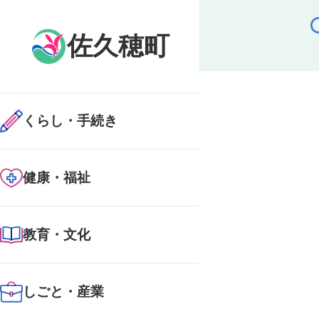
メ
イ
佐久穂町
ン
コ
ン
テ
ン
くらし・手続き
ツ
に
ス
健康・福祉
キ
ッ
プ
す
教育・文化
る
しごと・産業