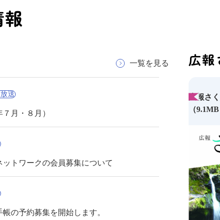
情報
広報
一覧を見る
線放送
広報さくほ
（9.1M
年７月・８月）
組
ネットワークの会員募集について
計
民手帳の予約募集を開始します。