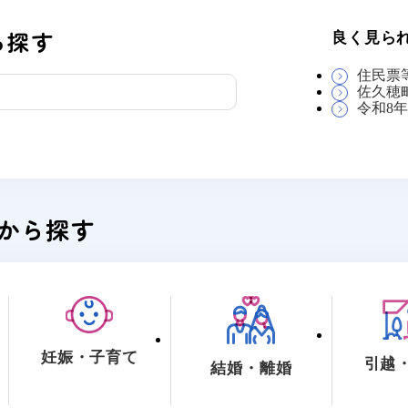
ら探す
良く見ら
住民票
佐久穂
令和8
から探す
妊娠・子育て
引越
結婚・離婚